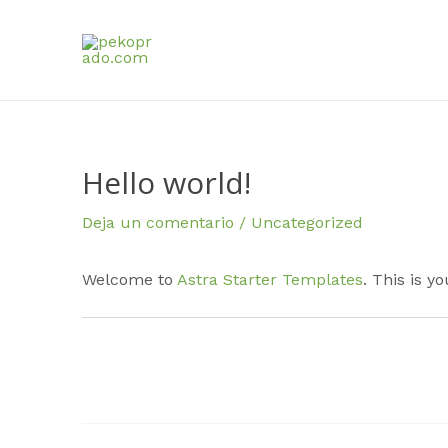
Ir
Navegación
al
de
contenido
entradas
Hello world!
Deja un comentario
/
Uncategorized
Welcome to
Astra Starter Templates
. This is yo